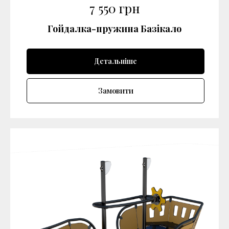
7 550
грн
Гойдалка-пружина Базікало
Детальніше
Замовити