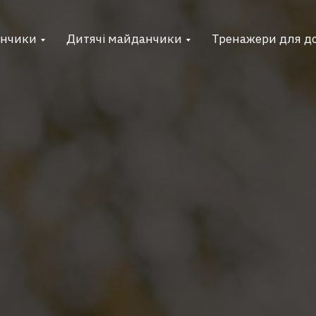
анчики
Дитячі майданчики
Тренажери для д