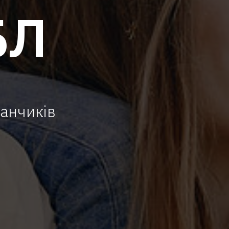
БЛ
анчиків